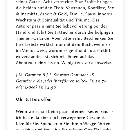
seiner Gattin. Acht vertrackte Paar-Stoffe bringen
die beiden auf den Tisch: Vertrauen, Konflikte, Sex
& Intimität, Arbeit & Geld, Familie, Spass, inneres
Wachstum & Spiritualität und Träume. Das
Autorenpaar nimmt Sie liebevoll-streng bei der
Hand und führt Sie trittsicher durch die holprigen
Themen-Gelände. Aber bitte sehr: Beschenken Sie
Ihre Liebste wirklich nur mit dem Buch, wenn sie
im Voraus weiss, worum es geht und ausdrücklich
einverstanden ist, sich mit Ihnen auf das
Abenteuer einzulassen. Wenigstens versuchsweise.
J.M. Gottman & J.S. Schwartz Gottman: «8
Gespräche, die jedes Paar führen sollte». Fr. 20.70
oder E-Book Fr. 14.90
Ohr & Herz offen
Wenn wir schon beim paar-internen Reden sind –
ich hätte da eine noch verwegenere Geschenk-
Idee für Sie. Spendieren Sie Ihrem Weggefährten
ausgiebig und freigebig Ihr offenes Ohr. Das geht