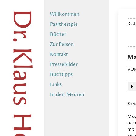
Dr. Klaus Heer
Willkommen
Rad
Paartherapie
Bücher
Zur Person
Kontakt
Ma
Pressebilder
VON
Buchtipps
Links
In den Medien
Sen
Möc
ode
mit
Spr